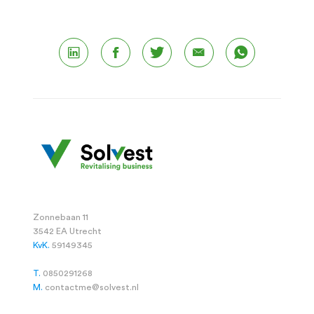
Zonnebaan 11
3542 EA Utrecht
KvK.
59149345
T.
0850291268
M.
contactme@solvest.nl