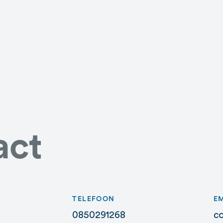
act
TELEFOON
E
0850291268
c