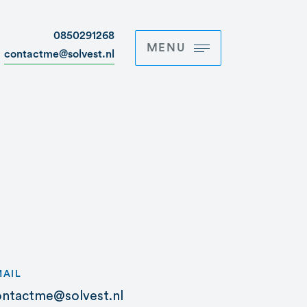
0850291268
MENU
contactme@solvest.nl
MAIL
ontactme@solvest.nl